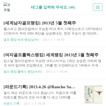
태그를 입력해 주세요. (46)
[세계남자골프랭킹] 2013년 5월 첫째주
웰스파고 챔피언쉽에서 우승한 PGA 루키 디렉언스트가 1207위에서
123위까지 무려 1084 계단을 상승했네요. 한번 우승이 참 대단하네
요. 그만큼 PGA에서 우승하기가 쉽지 않다는 이야기겠죠. 10위권에
골프 랭킹/세계 랭킹(남자)
2013. 5. 7. 08:50
서는 1~9위까지는 변동이 없이 10,11위만 순위 변동이 있었습니다.
10위 필미켈슨, 11위는 맷쿠처입니다. 한국 선수들의 성적은 최경주
(88
[여자골프롤렉스랭킹] 세계랭킹 2013년 5월 첫째주
킹스밀 챔피언쉽에서 우승한 크리스티커는 2계단 상승한 10위에 랭
크 되며 탑10에 진입했네요. 2위를 한 수잔페터슨도 5위에서 두계단
상승한 3위로 올라서면서 최나연과 청야니가 각각 4,5위로 밀렸습니
골프 랭킹/롤렉스 랭킹(여자)
2013. 5. 7. 08:40
다. 청야니는 세계 랭킹 1위에서 내려온 다음부터 계속 밀리고 있네
요. 10위권 안에 한국 선수로는 박인비(1), 최나연(4), 류소연(6), 신
지애(7)가 있습니다. * 출처 : http://www.rolexrankings.com/en/ranking
[라운드기록] 2013.4.26 @Rancho San Joaquin Golf Course
s/ RANKCHANGEPLAYER× COUNTRY ARGAUSAUTBRACANCHE
CHLCHNCOLCZEDEUDNKENGESPFINFRAGBRHKGINDIRLITAJP
필드 레슨 라운드로 다녀 왔습니다. 처음으로 18홀
NKORLUXMEXMYSNIRNLDNORNZLPERPHLPRYRUSSCOSGPSV
라운드를 했는데 모든 타수를 다 세고 120타를 쳤
KSWETHA..
으니 잘한거 같네요. 레슨을 잘 한 보람이 있네요.
라운드 기록
2013. 5. 1. 08:30