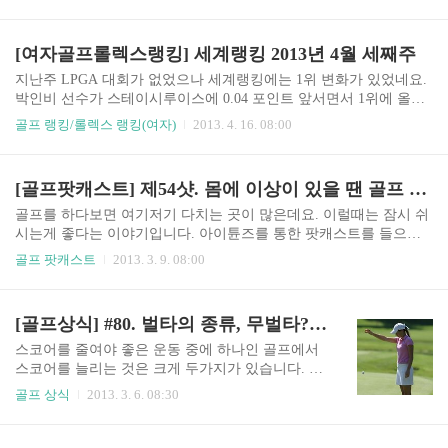
파 72 : 전반 +2, 후반 +1, +3로 75타버디 0, 파15, 보
기 3 기록페어웨이 적중 : 6/14그린 적중(GIR) : 10/
18스크램블링 : 5/8샌드세이브 : 0/2퍼팅수 : 31드라
[여자골프롤렉스랭킹] 세계랭킹 2013년 4월 세째주
이버는 방향성이 조금 안 좋았으나 그래도 페어웨
이에서 크게 벗어나지 않는 수준이었음반면, 아이
지난주 LPGA 대회가 없었으나 세계랭킹에는 1위 변화가 있었네요.
언 샷감이 좋아서 페어웨이 적중률이 떨어졌더라
박인비 선수가 스테이시루이스에 0.04 포인트 앞서면서 1위에 올랐
도 GIR을 많이 만들어서 좋은 흐름을 유지하기 좋
습니다. 여자 세계 랭킹에 한국 선수가 드디어 되었네요. 축하할 일
골프 랭킹/롤렉스 랭킹(여자)
2013. 4. 16. 08:00
았음페어웨이 우드를 한번도 사용할 기회가 없었
이네요. * 출처 : http://www.rolexrankings.com/en/rankings/ RANKCHA
으나 대신 하이브리드 샷이 좋았음벙커샷 2번 있었
NGEPLAYER× COUNTRY ARGAUSAUTBRACANCHECHLCHNCO
는데, 샷이 좋아서 2미터 안쪽에서 샌드 세이브 할
LCZEDEUDNKENGESPFINFRAGBRHKGINDIRLITAJPNKORLUX
[골프팟캐스트] 제54샷. 몸에 이상이 있을 땐 골프 잠깐 쉬세요
수 있는 기회 였는데, 두번 ..
MEXMYSNIRNLDNORNZLPHLPRYRUSSCOSGPSVKSWETHATPE
USAVENVNMWALZAFEVENTSAVG PTSTOT PTS1+1Inbee ParkKO
골프를 하다보면 여기저기 다치는 곳이 많은데요. 이럴때는 잠시 쉬
R659.28603.162−1Stacy LewisUSA529.24480..
시는게 좋다는 이야기입니다. 아이튠즈를 통한 팟캐스트를 들으시
는 것이 가장 쉽고 편한 방법이지만, 아이튠즈를 이용하실 수 없거나
골프 팟캐스트
2013. 3. 9. 08:00
모르시는 분들을 위해서 유튜브에도 올려서 팟캐스트를 공유합니
다. ^^ 마인드골프 팟캐스트 (아이튠즈; 아이폰, 아이패드)팟캐스트,
아이튠즈에서 '마인드골프' 검색구독(Subscribe) 버튼으로 구독하면
[골프상식] #80. 벌타의 종류, 무벌타? 1벌타? 2벌타?
자동 업데이트http://itunes.apple.com/us/podcast/id481162674 마인드골
프 팟캐스트 (안드로이드)앱스토어에서 'Kies cast', '팟빵' 설치'마인
스코어를 줄여야 좋은 운동 중에 하나인 골프에서
드골프' 검색직접 듣기http://podcast.teetii.com/54th-shot.mp3
스코어를 늘리는 것은 크게 두가지가 있습니다. 첫
번째는 자신이 실제로 치는 스윙의 갯수인 것이고
골프 상식
2013. 3. 6. 08:30
두번째는 스윙을 하지 않고도 먹는, 소위 얘기하는
벌타, 영어로 페널티(penalty)라고도 하는 것이 있
지요. 이러한 벌타는 상황에 따라서 종류가 있는데