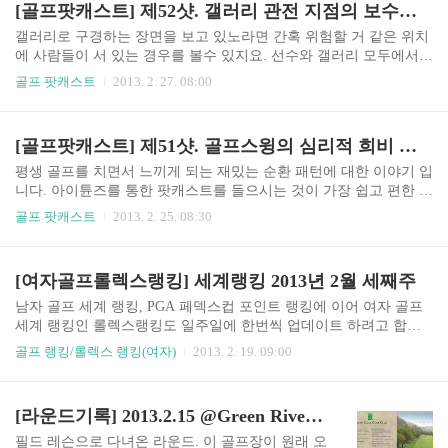
[골프팟캐스트] 제52샷. 갤러리 관전 지점의 보수적 접근
아무 벌타 없이 진행을 할 수 있는 무벌타가 있고,
벌타를 받는 수에 따라서 1벌타와 2벌타로 나누어
갤러리로 구경하는 장면을 보고 있노라면 간혹 위험할 거 같은 위치
질 수 있습니다. 라운드를 하다 보면 이런 벌타를
에 사람들이 서 있는 경우를 볼수 있지요. 선수와 갤러리 모두에서
받게 되는 상황이 나오게 되는데, 간혹 벌타를 카운
좋은 그런 관전 포인트를 이야기 합니다. 아이튠즈를 통한 팟캐스트
골프 팟캐스트
2013. 2. 27. 08:00
트 하는 것이 헛깔리거나 정확하게 알지 못해서 의
를 들으시는 것이 가장 쉽고 편한 방법이지만, 아이튠즈를 이용하실
견이 분분한 경우가 종종 있습니다. 아무래도 자연
수 없거나 모르시는 분들을 위해서 유튜브에도 올려서 팟캐스트를
을 상대로 하는 운동이다 보니 상황이 다양해서 그
공유합니다. ^^ 마인드골프 팟캐스트 (아이튠즈; 아이폰, 아이패드)
[골프팟캐스트] 제51샷. 골프스윙의 심리적 희비 순환 패턴
럴것인데 과연 어떠한 기준으로 크게 이 벌타의 카
팟캐스트, 아이튠즈에서 '마인드골프' 검색 구독(Subscribe) 버튼으로
운트가 나눠졌을까..
구독하면 자동 업데이트 http://itunes.apple.com/us/podcast/id48116267
평생 골프를 치면서 느끼게 되는 재밌는 순환 패턴에 대한 이야기 입
4 마인드골프 팟캐스트 (안드로이드)앱스토어에서 'Kies cast', '팟빵'
니다. 아이튠즈를 통한 팟캐스트를 들으시는 것이 가장 쉽고 편한 방
설치'마인드골프' 검색 직접 듣기http://podcast...
법이지만, 아이튠즈를 이용하실 수 없거나 모르시는 분들을 위해서
골프 팟캐스트
2013. 2. 25. 08:30
유튜브에도 올려서 팟캐스트를 공유합니다. ^^ 마인드골프 팟캐스
트 (아이튠즈; 아이폰, 아이패드)팟캐스트, 아이튠즈에서 '마인드골
프' 검색구독(Subscribe) 버튼으로 구독하면 자동 업데이트http://itune
[여자골프롤렉스랭킹] 세계랭킹 2013년 2월 세째주
s.apple.com/us/podcast/id481162674 마인드골프 팟캐스트 (안드로이
드)앱스토어에서 'Kies cast', '팟빵' 설치'마인드골프' 검색직접 듣기ht
남자 골프 세계 랭킹, PGA 페덱스컵 포인트 랭킹에 이어 여자 골프
tp://podcast.teetii.com/51st-shot.mp3
세계 랭킹인 롤렉스랭킹도 일주일에 한번씩 업데이트 하려고 합니
다. 남자 경기보다 여자 경기에 한국 선수가 더 많으니 아는 선수가
골프 랭킹/롤렉스 랭킹(여자)
2013. 2. 19. 09:00
더 많겠네요. 지난주 호주 오픈 대회에서 우승한 신지애가 2계단 상
승한 6위에 올라갔습니다. 3위를 했던 리디아고 선수는 4계단 상승
한 26위에 올랐네요. 현재 탑10에 4명이 한국선수네요. ^^ 1위는 청
[라운드기록] 2013.2.15 @Green River Golf Club
야니로 106주 연속이네요. 2위는 최나연, 3위는 스테이시 루이스 선
수입니다. * 출처 : http://www.rolexrankings.com/en/rankings/ RANKC
필드 레슨으로 다녀온 라운드. 이 골프장이 원래 오