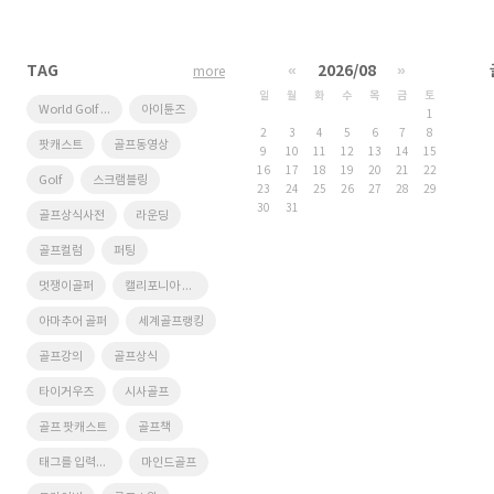
TAG
«
2026/08
»
more
일
월
화
수
목
금
토
World Golf Ranking
아이튠즈
1
2
3
4
5
6
7
8
팟캐스트
골프동영상
9
10
11
12
13
14
15
16
17
18
19
20
21
22
Golf
스크램블링
23
24
25
26
27
28
29
30
31
골프상식사전
라운딩
골프컬럼
퍼팅
멋쟁이골퍼
캘리포니아 골프장
아마추어 골퍼
세계골프랭킹
골프강의
골프상식
타이거우즈
시사골프
골프 팟캐스트
골프책
태그를 입력해 주세요.
마인드골프