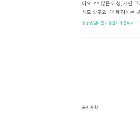
어요. ^^ 많은 애청, 사연
셔도 좋구요. ^^ 배려하는 골프 하
동영상/김마골과 홍블리의 골투쇼
2
공지사항