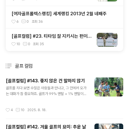
[여자골프롤렉스랭킹] 세계랭킹 2013년 2월 네째주
6
0
조회
36
[골프컬럼] #23. 티타임 잘 지키시는 편이신
가요?
10
0
조회
35
골프 컬럼
분류 전체보기
주요 글 목록
[골프컬럼] #143. 좋지 않은 건 말하지 않기
글 내용
골프를 치다 보면 수많은 사람들과 만나고, 그 안에서 오가
는 대화가 참 중요하죠. 골프가 99% 멘탈 + 1% 멘탈이라
고도 하니 대화에서 어떠한 영향을 미치는 상황이 자주 있
을 수 있으니까요. 오늘은 '말의 힘'에 대해 이야기하고 싶
작성시간
4
10
2025. 8. 18.
어요. 특히, 좋은 건 좋다고 말하고, 좋지 않은 건 굳이 말하
지 않는 게 얼마나 큰 영향을 미치는지, 일상과 골프에서의
경험을 통해 나눠볼게요. 이 글을 읽으시면서 여러분의 일
[골프컬럼] #142. 겨울 골프의 묘미: 추운 날
상과 라운드에서도 한번 적용해 보시면 어떨까 싶어요.일