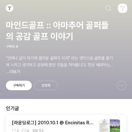
검색하기
티스토리
마인드골프 :: 아마추어 골퍼들
의 공감 골프 이야기
구독자
4
"언제나 같이 하기에 즐거운 골퍼가 되자" 라는 생각으로 골프를 즐기
며 느끼고 생각하고 공유해 왔던 것들을 적어봅니다. 항상 배려하는
골프 하세요. Don't Worry. Just Play MindGolf!! (mentor@min
...더보기
dgolf.net) IT 컨설턴트, 골프 컨설턴트, 골프 컬럼리스트, 골프 프로
페셔널, 골프 이벤젤리스트
구독하기
방명록
신고하기 레이어
열기
인기글
[라운딩로그] 2010.10.1 @ Encinitas Ra
nch Golf Course
2
0
조회
53