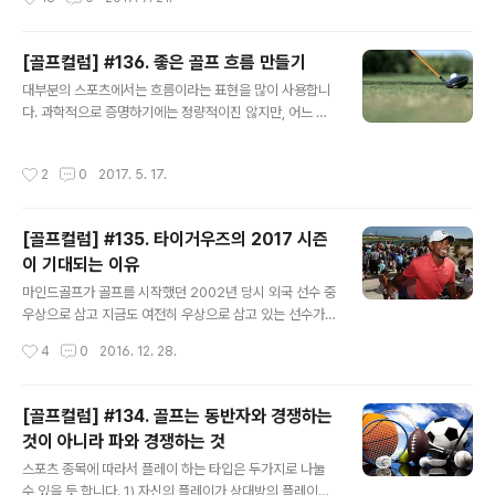
니고 대한민국 인구의 약..
지 골프대회'였습니다. 내용만 봐도 정말 크레이지한 느낌
이 팍 오지요? 마인드골프는 예전에 미국에서 혼자 걸어서
72홀, 카트타고 108홀 라운드를 했던 경험이 있는지라,
[골프컬럼] #136. 좋은 골프 흐름 만들기
그리고 골프를 좋아하다 보니 새로운 형태의 골프 이벤트
글 내용
대부분의 스포츠에서는 흐름이라는 표현을 많이 사용합니
를 즐기는 것을 매우 좋아해서 그런지 당기는 기사였어요.
다. 과학적으로 증명하기에는 정량적이진 않지만, 어느 한
원문 : `밤샘 72홀 라운딩' 한계에 도전하세요 [골프컬럼]
쪽이나 어떤 선수가 흐름이 바뀌면서 유리한 상황으로 전
#78. 마인드골프 하루 걸어서 최대 라운드(72홀) 도전기
개되는 경우도 있고 반대로 좋은 흐름이었던 상황이 어떠
[골프컬럼] #102. 마인드골프 하루 최다 라운드(108홀)
작성시간
2
0
2017. 5. 17.
한 계기로 안 좋은 흐름으로 연결되기도 하지요. 어찌 보면
도전기 마인드골프 카페 회원님들 중 이런 이벤트에 관심
이 "흐름"이라는 말은 "분위기"하고도 비슷한 의미일 듯 합
이 있는 몇분..
니다. 상승 분위기에서는 플레이가 자신감 있고 그에 따라
[골프컬럼] #135. 타이거우즈의 2017 시즌
플레이도 잘 풀려나가는 선순환이 생기는 것과도 같이 말
이 기대되는 이유
이죠. [골프컬럼] #79. 골프 경기 진행 흐름, 앞 팀 따라가
글 내용
기[골프컬럼] #98. 일정한 골프, 평정심 잃지 않는 위기관
마인드골프가 골프를 시작했던 2002년 당시 외국 선수 중
리 능력 선수에게도 그렇지만, 아마추어 골퍼들에게도 - 특
우상으로 삼고 지금도 여전히 우상으로 삼고 있는 선수가
히나 주말에 주로 라운드를 하는 주말 골퍼에게 - 18홀의
타이거우즈입니다. 한국 선수로는 최경주와 박세리였었지
작성시간
4
0
2016. 12. 28.
라운드에서의 흐름은 대단히 ..
요. 마인드골프가 골프를 시작하며 우상으로 삼았던 이 세
선수중 명예의 전당에도 헌액 된 박세리는 2016년 은퇴를
하며 제2의 골프 인생을 살겠다고 선언을 했지요. 최경주
[골프컬럼] #134. 골프는 동반자와 경쟁하는
는 PGA 투어선수로 여전히 활동하고 있지만, 세계랭킹 1
것이 아니라 파와 경쟁하는 것
68위(2016년 12월말 현재)까지 떨어지며 투어에서 점점
글 내용
성적이 떨어져가고 있는 모습입니다.양용은이 타이거우즈
스포츠 종목에 따라서 플레이 하는 타입은 두가지로 나눌
에게 역전 우승한 메이저 대회 PGA Championship이
수 있을 듯 합니다. 1) 자신의 플레이가 상대방의 플레이에