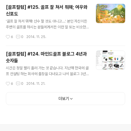
습장에서의 실력의 반도 안되는 확률로 샷이 되는 것을 어
[골프컬럼] #125. 골프 잘 쳐서 뭐해; 여우와
떻게 설명을 해야 할까요? 소위 가끔 이야기 하는 '연습장
신포도
프로'들이 주변에서 보신 적이 있을 것입니다. 여러분 자신
글 내용
일 수도 있구요. 연습장에서 치는 모습만 보면 분명 싱글(si
'골프 잘 쳐서 뭐해! 선수 할 것도 아니고....' 본인 자신이든
ngle digit handicap) 골퍼 정도의 수준 같지만, 막상 핸
주변의 골프를 하시는 분들에게서든 이런 말 또는 비슷한
디캡을 물어보면 90대타 심지어 100대를 치시는 분들도
말을 들어보신 적이 있을 것입니다. 골프가 잘 되는 경우 보
작성시간
6
0
2014. 11. 25.
있지요. 마인드골프도 레슨을 하다 보니, 레슨 받는 분들이
다는 골프가 잘 안될 때 나오는 표현이지요. 골프를 처음 치
필드를..
는 사람 보다는 골프를 오랫 동안 쳐보고 노력도 해보고 한
사람에게서 나오는 표현이기도 하구요. 여우와 신포도 어
[골프컬럼] #124. 마인드골프 블로그 4년과
렸을 때 한번 쯤은 읽어봤을 이솝 우화 중에 '여우와 신포
숫자들
도'란 것이 있습니다. 어느날 배가 고파 굶주린 여우가 포도
글 내용
가 달려 있는 포도 나무가 있는 곳으로 갔는데, 포도 송이가
시간은 정말 빨리 흘러 가는 것 같습니다. 지난해 한국에 골
너무 높이 달려 있어서 여러차례 뛰어서 따려고 시도를 해
프 컨설팅 하는 회사에 출장을 다녀오고 나서 블로그 3년
보았으나 힘이 들고 잘 되지 않아 결국 지쳐서 포기하며 한
과 숫자들이란 글을 썼던 것이 그리 오래 되지 않았던 것 같
작성시간
6
0
2014. 11. 21.
말이 이렇지요. '아무나 딸 테면 따라지, 저 포도는 시단 말
은데, 벌써 1년이 지났네요. 원래 블로그를 2010년 9월 4
이야..
일에 쓰기 시작해서 매년 9월에 지난 한해를 느끼는 느낌
으로 쓸려고 했는데, 지난해에도 11월에 쓰고 올해도 똑같
더보기
이 11월에 쓰게 되네요. 사실 블로그의 기념일은 잘 기억에
안나는데 마인드골프의 팟캐스트를 2011.11.11에 시작을
해서 팟캐스트를 11월에 녹음 할 시점이 되어서야 기억이
나는 것 같습니다. 바로 어제 팟캐스트 제3라운드 10샷을
녹음하면서 팟캐스트도 이제 만 3년이 되어가는 것을 자축