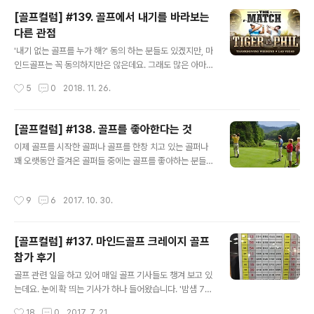
등의 운동을 즐기지만, 점점 나이가 들어가면서 직접 하는
[골프컬럼] #139. 골프에서 내기를 바라보는
것 보다는 시청하거나 응원하면서 간접적으로 즐기는 경우
다른 관점
가 많은 것 같거든요. 하지만, 골프는 시작하면서 자신이 직
글 내용
접 골프장에 가서 필드 라운드 하는 것을 기본 목적으로 생
'내기 없는 골프를 누가 해?' 동의 하는 분들도 있겠지만, 마
각을 하죠. 그래서인지 다른 운동 대비 시작하면서 레슨이
인드골프는 꼭 동의하지만은 않은데요. 그래도 많은 아마
나 누군가에게 배우는 것을 당연한 시작으로 생각하기도
추어 골퍼들은 골프 라운드를 하면서 크든 작든, 다양한 형
작성시간
5
0
2018. 11. 26.
하네요. 필드에서 자신이 직접 플레이하는 형태가 많기에
태의 골프 내기를 하고 있지요. 어떤 분들은 내기를 해야 긴
골프를 하면서 마주하게..
장도 하고 한타 한타 신중하게 치게 되서 좋다고 하기도 하
구요. 반면, 어떤 분들은 내기를 하면 금액이나 내기가 자신
[골프컬럼] #138. 골프를 좋아한다는 것
의 멘탈에 영향을 주어 오히려 골프에 집중이 되지 않는다
글 내용
이제 골프를 시작한 골퍼나 골프를 한창 치고 있는 골퍼나
고 합니다. 사람에 따라 내기가 순기능을 하기도 하고 역기
꽤 오랫동안 즐겨온 골퍼들 중에는 골프를 좋아하는 분들
능을 하기도 하죠. 예전 마인드골프가 설문 조사를 한 적이
이 많이 있는데요. 마인드골프도 그런 골퍼 중에 한 사람이
있는데, 당시 내기를 주로 한다는 사람들이 65%, 안한다
죠. IT, 인터넷에서 엔지니어로 살다가 골프를 하기 시작하
는 사람이 35% 정도의 비율로 나왔는데, 생각보다 내기를
작성시간
9
6
2017. 10. 30.
면서부터 '언젠가 골프로 먹고 살면 행복하겠다.'는 생각을
안하고 즐기시는 분들도 많이 있더라구요. [골프컬럼] #7.
하던 중 지금과 같이 골프 관련 업종에서 엔지니어가 아닌
골프게임(골프내..
마케팅, 사업, 컨설팅 등의 업무를 하고 있으니 말에요. 골
[골프컬럼] #137. 마인드골프 크레이지 골프
프를 좋아하는 사람들 모두 희망사항 또는 꿈 중 하나가 마
참가 후기
인드골프와 같이 골프 관련 일을 하고 싶어하는 사람들이
글 내용
있어요. 생각만하고 있는 분들도 있고, 실제 실행에 옮겨서
골프 관련 일을 하고 있어 매일 골프 기사들도 챙겨 보고 있
다양한 분야에서 다양한 형태의 비지니스와 서비스를 하곤
는데요. 눈에 확 띄는 기사가 하나 들어왔습니다. '밤샘 72
하죠. 하지만, 골프의 특성상 모든 사람이 다 하는 것도 아
홀 라운드' 한계에 도전하세요. 대회 이름도 '제1회 크레이
작성시간
18
0
2017. 7. 21.