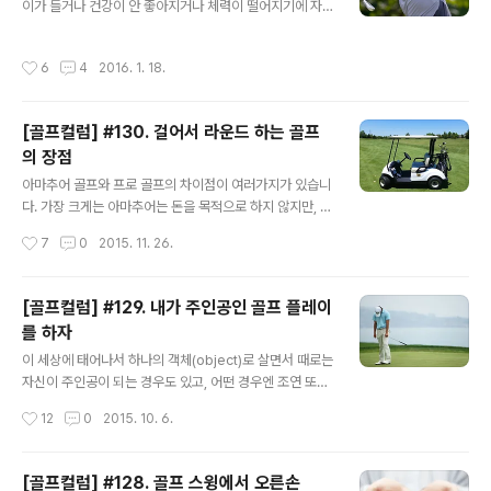
이가 들거나 건강이 안 좋아지거나 체력이 떨어지기에 자
하는 기록 4가지 프로 선수들에게는 투어 중에 왠만한 기
연스럽게 정상의 위치에서 내려오고 또는 은퇴를 결정하는
록들을 다 해 보는 정도이지만, 아마추어에게는 이러한 다
경우가 있습니다. 다른 운동 대비 골프는 그런면에서 은퇴
양한 기록들이 평생에 한번 정도 있을까 하는 수준의 것들
작성시간
6
4
2016. 1. 18.
를 하는 시기가 상대적으로 늦을 수 있다고 할 수 있습니다.
이 되기도 합니다. 선수들이야 직업인 프로니..
왠만한 운동들이 대부분 30대가 거의 은퇴 시기가 되는 경
우가 많지요. 일부 운동의 경우 30대 조차도 늦은 시기인
[골프컬럼] #130. 걸어서 라운드 하는 골프
경우도 있는 것에 비해서 타이거우즈와 같이 이제는 40대
의 장점
인 선수도 심지어 50, 60대 선수들도 활동하는 운동입니
글 내용
다. 만 50세가 넘어가면 PGA 시니어 투어가 별도로 있는
아마추어 골프와 프로 골프의 차이점이 여러가지가 있습니
것만 보더라도 나이가 먹고 나서도 활발하게 할 수 있는 운
다. 가장 크게는 아마추어는 돈을 목적으로 하지 않지만, 프
동이라는 반증이 아닐까 싶습니다. 타이거우즈 누적 683
로 골프는 직업적으로 돈을 버는 것을 목적으로 하는 것입
작성시간
7
0
2015. 11. 26.
주(13.1년) 세계랭킹 1위..
니다. 골프 룰북에 보면 아마추어에 대한 정의가 있는데, 상
금이나 그와 동등한 값의 것을 위해서 플레이를 하면 안 된
다라고 되어 있습니다. 규칙 3 상품 (Prizes)3-1. 상금을
[골프컬럼] #129. 내가 주인공인 골프 플레이
위한 플레이 아마추어 골퍼는 매치(match) 경기 또는 시
를 하자
범 경기에서 상금이나 그와 동등한 값의 것을 위하여 플레
글 내용
이해서는 안 된다. 주(註): 아마추어 골퍼는, 경기에 참가하
이 세상에 태어나서 하나의 객체(object)로 살면서 때로는
기 전에 그 경기에서 상금 수령(受領)의 권리를 포기한다
자신이 주인공이 되는 경우도 있고, 어떤 경우엔 조연 또는
면, 상금이나 그와 동등한 것이 제공되는 경기에 참가할 수
어떠한 상황과는 전혀 관련이 없는 존재로서 행동을 하거
작성시간
12
0
2015. 10. 6.
있다.(규칙의 목적과 정신에 반(反)하는 행위 - 규칙7-2
나 여겨지는 경우가 있습니다. 누구나 다 그렇지는 않지만,
참조)(도..
자신의 삶에 있어서 자신이 주인공으로 살아가는 것을 생
각하거나 의견을 이야기 하거나 판단을 할 때 상당히 중요
[골프컬럼] #128. 골프 스윙에서 오른손