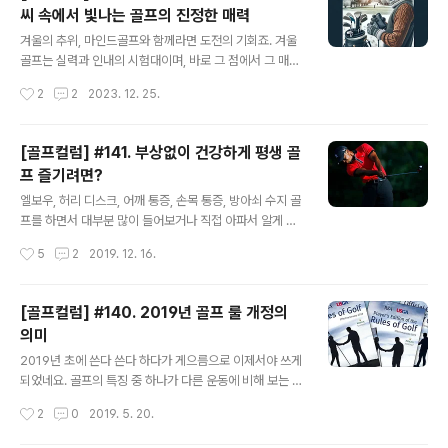
씨 속에서 빛나는 골프의 진정한 매력
상에서 좋은 것만 말하기일상생활에서 우리는 매일 사람들
글 내용
과 대화를 나누죠. 그런데 가끔 무심코 내뱉는 말이 상대방
겨울의 추위, 마인드골프와 함께라면 도전의 기회죠. 겨울
에게 생각지 못한 영향을 줄 때가 있어요. 예를 들어, 아침
골프는 실력과 인내의 시험대이며, 바로 그 점에서 그 매력
에 친구를 만나 "오늘 좀 피곤해 보이네?"라고 하는 경우가
이 있어요. 추운 날씨와 미끄러운 코스에서 밸런스를 유지
작성시간
2
2
2023. 12. 25.
있지요. 걱정하는 ..
하는 것은 골프의 본질적인 부분이죠. 서리가 낀 아침 코스
에서 스윙할 때, 골퍼의 신중함과 기술이 빛을 발합니다. 겨
울 골프의 특성을 이해하고, 적절하게 대비한다면, 겨울철
[골프컬럼] #141. 부상없이 건강하게 평생 골
라운드는 또 다른 즐거움을 선사할 거예요. 따뜻하고 편안
프 즐기려면?
한 복장, 겨울 골프의 첫걸음 겨울 골프의 핵심은 체온 유지
글 내용
입니다. 보온성이 뛰어난 겨울 의류 선택이 중요한데요, 피
엘보우, 허리 디스크, 어깨 통증, 손목 통증, 방아쇠 수지 골
부에 닿는 내의도 중요하답니다. 고품질의 내의는 체온을
프를 하면서 대부분 많이 들어보거나 직접 아파서 알게 된
유지하고 건조함을 방지해줘요. 그러나 골프는 움직임의
다양한 통증과 부상들이죠. 통증 또한 심하여 골프를 하는
작성시간
5
2
2019. 12. 16.
스포츠. 너무 두꺼운 옷은 자연스러운 스윙을 방해할 수 있
데 있어 상당한 지장을 주는 경우가 많습니다. 통증이 있음
으니, 적절한 두께와 유연성을 ..
에도 많은 분들이 진통제, 주사, 보호대 등을 하고 골프를
계속하는 이유는 골프가 주는 재미와 매력이 그 보다 더 크
[골프컬럼] #140. 2019년 골프 룰 개정의
기 때문이지 않을까 싶습니다. 골프 라운드 약속이라면 어
의미
떤 약속 보다도 우선하고 골프 라운드 당일에는 아무리 새
글 내용
벽이라도 기쁜 마음에 일어나고 심지어는 전날 설레여서
2019년 초에 쓴다 쓴다 하다가 게으름으로 이제서야 쓰게
잠을 잘 못자는 경우가 많이 있지요. 마인드골프도 그렇게
되었네요. 골프의 특징 중 하나가 다른 운동에 비해 보는 것
라운드를 많이 했지만, 지금도 여전히 라운드 전날은 설레
도 좋지만, 직접 하는 운동으로서의 재미가 크다는 것 같아
작성시간
2
0
2019. 5. 20.
임이 많지요. 일상 생활에서 몸에 어떠한 통증이 있을때와
요. 그래서 다른 어떤 운동 보다도 직접 즐기는 비율이 높기
는 완전 다른 행태를 보이기도 ..
도 하구요. 어렸을 때는 축구, 야구, 농구, 테니스, 배드민턴