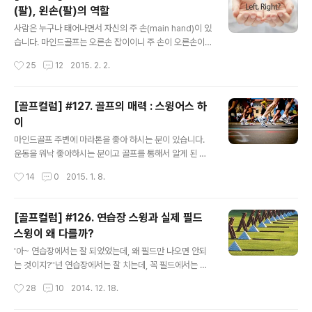
한 의미를 갖게 됩니다. 그러한 것에는 나름의 신념과 주관
(팔), 왼손(팔)의 역할
이 있어야 하고 그에 따른 책임과 권한도 생기기도 하구요.
글 내용
골프를 좋아하는 마인드골프는 골프를 하면서 삶에 대해
사람은 누구나 태어나면서 자신의 주 손(main hand)이 있
많은 것들을 다시 생각해 보게 되거나 배우는 것이 있는 것
습니다. 마인드골프는 오른손 잡이이니 주 손이 오른손이
같습니다. 연습을 하면서도 느끼는 다양한 감정들이 있고,
구요. 반대로 왼손잡이라고 하는 분들은 왼손이 주 손이 되
작성시간
25
12
2015. 2. 2.
18홀 라운드를 하면서도 희노애락의 감정을 최소한 한번
는 것이죠. 도구를 들고 하는 운동 중에는 1). 한 손을 사용
씩은 느끼게 되는 것 같은데요..
하는 것이 있고, 때에 따라서는 2). 한손과 두손을 선택적으
로 사용할 때도 있고, 3). 두손을 항상 사용하는 것도 있습
[골프컬럼] #127. 골프의 매력 : 스윙어스 하
니다. 탁구는 1).에 해당 할 것이고, 테니스는 스트로크를
이
할 때 선택적으로 한손과 두손을 사용하는 경우이니 2).에
글 내용
해당 합니다. 우리가 좋아하는 골프는 거의 대부분 항상 한
마인드골프 주변에 마라톤을 좋아 하시는 분이 있습니다.
손두손으로 스윙이나 스트로크를 하게 되지요. 각각의 운
운동을 워낙 좋아하시는 분이고 골프를 통해서 알게 된 분
동은 최대의 퍼포먼스(성능; performance)를 낼 수 있는
이지요. 골프도 좋아하지만, 가장 좋아하는 운동을 꼽자면
작성시간
14
0
2015. 1. 8.
상황을 만들기 위해 선택이 된 것으로 보는 것이 맞겠지
단연코 마라톤이라고 이야기를 하시는 분입니다. 평소에
요...
궁금하던 마라톤을 하다 보면 달리는 중간에 정신적 희열
감을 느끼는 러너스 하이(runner's high)에 대해서 물어
[골프컬럼] #126. 연습장 스윙과 실제 필드
보았습니다. 어떤 상태에서 그 느낌이 오고 그 느낌은 어떤
스윙이 왜 다를까?
것인지에 대한 것이었지요. 러너스 하이(runner's high)
글 내용
달리기를 즐기다 보면 처음에는 숨이 차고 힘들다가도 사
'아~ 연습장에서는 잘 되었었는데, 왜 필드만 나오면 안되
점(dead point)를 지나면 언제 그랬냐는 듯 몸이 가뿐해
는 것이지?''넌 연습장에서는 잘 치는데, 꼭 필드에서는 망
진다. 더 나아가 시공간을 초월하고 박진감을 느끼며 희열
가지더라!' 필드에서 라운드를 할 때 자신이나 동반자에게
작성시간
28
10
2014. 12. 18.
감을 느껴 자신의 몸이 날아갈 것 같은 상태에 이르기도 한
서 자주 들을 수 있는 이야기들 중 하나지요. 연습장에서는
다. 짧게는 4분..
기가 막히게 잘 맞는 공이 이상하게도 필드에만 나오면 연