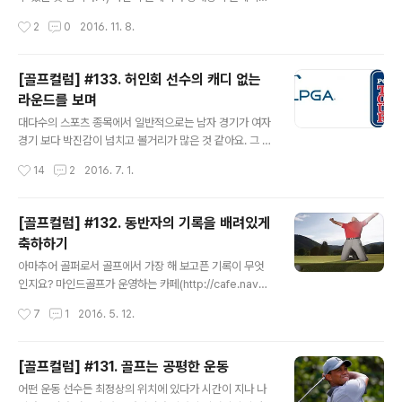
있던 해인 2009년 스캔들이 터지면서 타이거우즈는 잠정
직접적인 영향을 주는 것과 2) 자신의 플레이가 상대방의
작성시간
2
0
2016. 11. 8.
적인 골프 중단을 선언하고, 첫번째 공백 후 2012년 3승,
플레이에 직접적인 영향을 주지 않는 것이 있는 것 같아요.
2013년 5승을 거두면..
인터렉티브 스포츠? 1) 타입에 들어가는 것들은 대부분의
스포츠 종목입니다. 구기 종목의 경우 자신이 발로 찬 공이
[골프컬럼] #133. 허인회 선수의 캐디 없는
나, 던진 공, 스파이크 한 공, 스매시 한 공 등이 있을 수 있
라운드를 보며
고, 서로의 몸이 직접적으로 부딪치며 하는 종목인 복싱, 레
글 내용
슬링, 유도의 경우도 서로의 플레이가 직접적으로 상대방
대다수의 스포츠 종목에서 일반적으로는 남자 경기가 여자
에게 영향을 줍니다. 상대가 순간적으로 어떤 선택을 한 결
경기 보다 박진감이 넘치고 볼거리가 많은 것 같아요. 그 중
과가 직접적으로 영향을 준다는 것이죠. 영어로는 인터렉
에 한국에서는 크게 예외적인 스포츠가 있는데, 바로 골프
작성시간
14
2
2016. 7. 1.
티브(interactive)라고도 하는 서로가 연결이 되어 있다는
입니다. 세계적인 대표적인 골프 투어인 PGA(Professio
형태입니다...
nal Golf Association)와 여자 투어인 LPGA(Ladies
PGA)가 있습니다. 이 투어 중에는 당연하게도(?) 남자 선
[골프컬럼] #132. 동반자의 기록을 배려있게
수들의 플레이인 PGA가 훨씬 더 많은 인기가 있습니다.
축하하기
약 70~80억원에 가까운 대회 상금의 대회가 1년 시즌 동
글 내용
안 45~47개 열립니다. 1년이 52주니 거의 한달 정도를
아마추어 골퍼로서 골프에서 가장 해 보고픈 기록이 무엇
제외하고는 매주 열린다고 봐야겠지요. 반면 LPGA는 31
인지요? 마인드골프가 운영하는 카페(http://cafe.naver.
~33개 대회가 1년에 열립니다. 여자 대회가 더 인기 있는
com/mindgolfer)에서 가입 시 물어보는 질문에서는 일
작성시간
7
1
2016. 5. 12.
한국 골프 그러나 한국에서 있는 남자 대회인 KP..
명 싱글(single digit handicap)을 해 보는 것이 가장 큰
골프에서의 소원으로 이야기를 합니다. 물론 사람에 따라
서 홀인원(hole-in-one) 이신 분들도 있구요. 어려운 기
[골프컬럼] #131. 골프는 공평한 운동
록 중에는 언더파(under par) 스코어를 해 보고 싶어하기
글 내용
어떤 운동 선수든 최정상의 위치에 있다가 시간이 지나 나
도 합니다. [골프컬럼] #28. 아마추어 골퍼들이 갖고 싶어