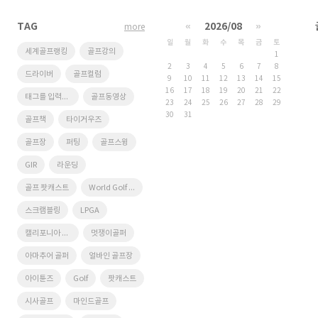
TAG
«
2026/08
»
more
일
월
화
수
목
금
토
세계골프랭킹
골프강의
1
2
3
4
5
6
7
8
드라이버
골프컬럼
9
10
11
12
13
14
15
16
17
18
19
20
21
22
태그를 입력해 주세요.
골프동영상
23
24
25
26
27
28
29
30
31
골프책
타이거우즈
골프장
퍼팅
골프스윙
GIR
라운딩
골프 팟캐스트
World Golf Ranking
스크램블링
LPGA
캘리포니아 골프장
멋쟁이골퍼
아마추어 골퍼
얼바인 골프장
아이튠즈
Golf
팟캐스트
시사골프
마인드골프