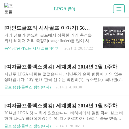
LPGA (50)
[마인드골프의 시사골프 이야기] 56샷. 미국 프로골프협회 거리 측정기 허용과 의미
거리 정보가 중요한 골프에서 정확한 거리 측정을
위해 레이저 거리 측정기(range finder)를 많이 사용
하는데요. ​ 최근 룰 개정을 하면서 대회에서 로컬룰
동영상/품격있는 시사 골프이야기
2021. 2. 20. 17:22
로 사용을 허가할 수 있도록 되어 있지만, 대부분
허용을 하지 않았었지요. ​ 이번에 미국 프로골프협
회에서 PGA, LPGA, Senior 투어에서 거리 측정기
[여자골프롤렉스랭킹] 세계랭킹 2014년 2월 1주차
사용을 허용했는데, 어떤 의미가 있는지 알아보죠.
^^
지난주 LPGA 대회는 없었습니다. 지난주와 순위 변동이 거의 없는
상태입니다. 10위권내 한국 선수는 박인비(1), 류소연(5), 최나연(7),
김인경(10) 4명이네요. * 출처 : http://www.rolexrankings.com/en/ranki
골프 랭킹/롤렉스 랭킹(여자)
2014. 2. 4. 08:30
ngs/ RANKCHANGEPLAYER× COUNTRY ARGAUSAUTBELCANC
HECHLCHNCOLCZEDEUDNKENGESPFINFRAGBRHKGINDIRLIT
AJPNKORLUXMARMEXMYSNIRNLDNORNZLPERPHLPOLPRYRU
[여자골프롤렉스랭킹] 세계랭킹 2014년 1월 5주차
SSCOSWETHATPEUSAVENVNMWALZAFEVENTSAVG PTSTOT P
TS1—Inbee ParkKOR639.96627.442—Suzann PettersenNOR509.62481.
2014년 LPGA 첫 대회가 있었습니다. 바하마에서 열린 퓨어 실크 바
193—Stacy Lew..
하마 LPGA 클래식이었는데요. 제시카코다가 -19로 우승을 했습니
다. 이로 인해 16계단 상승한 24위로 올라왔네요. 10위권내에서 순위
골프 랭킹/롤렉스 랭킹(여자)
2014. 1. 28. 06:13