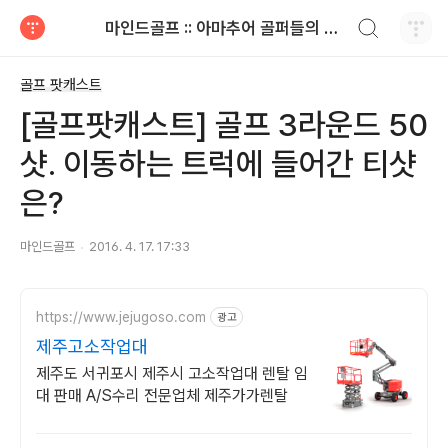
검색하기
마인드골프 :: 아마추어 골퍼들의 공감 골프 이야기
티스토리
골프 팟캐스트
[골프팟캐스트] 골프 3라운드 50
샷. 이동하는 트럭에 들어간 티샷
은?
마인드골프
2016. 4. 17. 17:33
https://www.jejugoso.com
광고
제주고소작업대
제주도 서귀포시 제주시 고소작업대 렌탈 임
대 판매 A/S수리 전문업체 제주가가렌탈