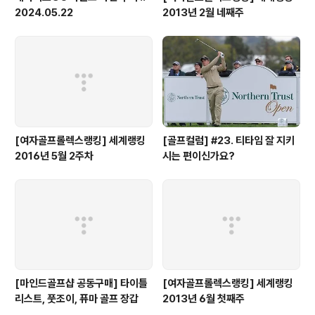
2024.05.22
2013년 2월 네째주
[여자골프롤렉스랭킹] 세계랭킹
[골프컬럼] #23. 티타임 잘 지키
2016년 5월 2주차
시는 편이신가요?
[마인드골프샵 공동구매] 타이틀
[여자골프롤렉스랭킹] 세계랭킹
리스트, 풋조이, 퓨마 골프 장갑
2013년 6월 첫째주