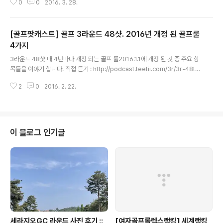
0
0
2016. 3. 28.
골프' 검색 항상 배려하는 골프 하세요. Don't Worry. Just Play MindGolf!
[골프팟캐스트] 골프 3라운드 48샷. 2016년 개정 된 골프룰
4가지
글 내용
3라운드 48샷 매 4년마다 개정 되는 골프 룰2016.1.1에 개정 된 것 중 주요 항
목들을 이야기 합니다. 직접 듣기 : http://podcast.teetii.com/3r/3r-48th
-shot.mp3아이폰 : http://itunes.apple.com/kr/podcast/id48116267
2
0
2016. 2. 22.
4안드로이드 폰 : 팟빵에서 앱 설치하고 '마인드골프' 검색 항상 배려하는 골프
하세요. Don't Worry. Just Play MindGolf!
이 블로그 인기글
세라지오GC 라운드 사진 후기 ::
[여자골프롤렉스랭킹] 세계랭킹