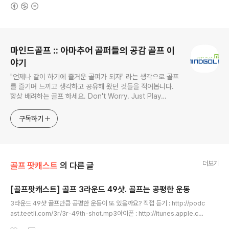
(새창열림)
로그 정보
마인드골프 :: 아마추어 골퍼들의 공감 골프 이
야기
"언제나 같이 하기에 즐거운 골퍼가 되자" 라는 생각으로 골프
를 즐기며 느끼고 생각하고 공유해 왔던 것들을 적어봅니다.
항상 배려하는 골프 하세요. Don't Worry. Just Play
MindGolf!! (mentor@mindgolf.net) IT 컨설턴트, 골프 컨
설턴트, 골프 컬럼리스트, 골프 프로페셔널, 골프 이벤젤리스
구독하기
트
더보기
골프 팟캐스트
의 다른 글
[골프팟캐스트] 골프 3라운드 49샷. 골프는 공평한 운동
글 내용
3라운드 49샷 골프만큼 공평한 운동이 또 있을까요? 직접 듣기 : http://podc
ast.teetii.com/3r/3r-49th-shot.mp3아이폰 : http://itunes.apple.co
m/kr/podcast/id481162674안드로이드 폰 : 팟빵에서 앱 설치하고 '마인드