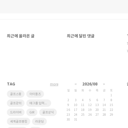
최근에 올라온 글
최근에 달린 댓글
TAG
«
2026/08
»
more
일
월
화
수
목
금
토
골프스윙
아이튠즈
1
2
3
4
5
6
7
8
골프강의
태그를 입력해 주세요.
9
10
11
12
13
14
15
16
17
18
19
20
21
22
드라이버
GIR
골프상식
23
24
25
26
27
28
29
30
31
세계골프랭킹
라운딩