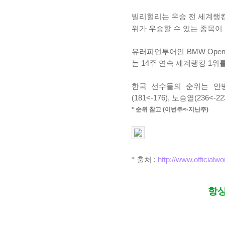
빌리헐리는 우승 전 세계랭킹이
위가 우승할 수 있는 종목이
유러피언투어인 BMW Op
는 14주 연속 세계랭킹 1위
한국 선수들의 순위는 안병훈(28
(181<-176),
노승열(236<-22
* 순위 참고 (이번주<-지난주)
* 출처 :
http://www.officialw
항상 