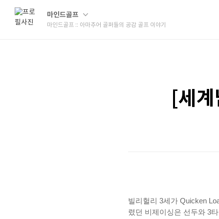
마인드골프
마인드골프 :: 아마추어 골퍼들의 공감 골프 이야기
[세계
빌리헐리 3세가 Quicken 
렸던 비제이싱은 선두와 3타