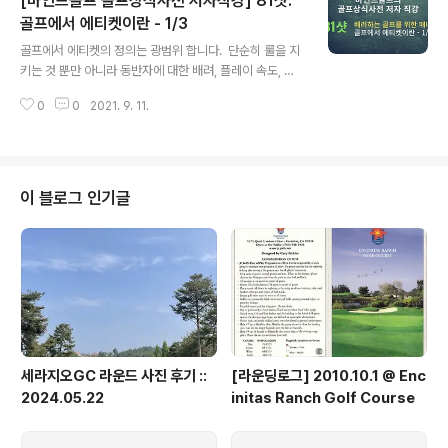
[마인드골프 골프상식사전 저자직강] 81샷.
보겠습니다. ^^
골프에서 에티켓이란 - 1/3
글 내용
골프에서 에티켓의 정의는 광범위 합니다. ​ 단순히 룰을 지
키는 것 뿐만 아니라 동반자에 대한 배려, 플레이 속도, 코
스에 대한 배려 등 다양한 부분까지도 포함합니다. ​ 2019
0
0
2021. 9. 11.
년 전에 있던 룰북에서는 에티켓이 제1장에 명기되어 골프
의 어떠한 룰 보다도 앞에 소개를 했습니다. ​ 이만큼 골프에
서는 에티켓이 중요하다는 것이죠. 세편의 방송으로 다뤄
보겠습니다. ^^
이 블로그 인기글
세라지오GC 라운드 사진 후기 ::
[라운딩로그] 2010.10.1 @ Enc
2024.05.22
initas Ranch Golf Course