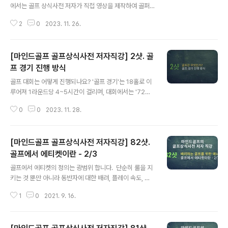
에서는 골프 상식사전 저자가 직접 영상을 제작하여 골퍼
들에게 격월로 제공해요. 이번 영상에서는 '골프 첫 샷'에
2
0
2023. 11. 26.
대한 내용을 다루고 있다고 해요. 많은 골퍼들이 어려움을
겪는 첫 샷을 시작하는 방법 등을 구체적으로 안내하고 있
는데, 이는 골프를 처음 시작하는 사람뿐만 아니라 초보 골
[마인드골프 골프상식사전 저자직강] 2샷. 골
퍼들에게도 매우 유용한 정보에요. 추천 골프 상식 책 및 마
인드골프 강의 소개 '골프 상식사전'은 초~중~고급 골퍼를
프 경기 진행 방식
글 내용
대상으로 한 책이에요. '마인드골프' 블로그 글을 기반으로
골프 대회는 어떻게 진행되나요? '골프 경기'는 18홀로 이
출간되었죠.책은 골프에 대한 모든 면을 다루며, 골프의 메
루어져 1라운드당 4~5시간이 걸리며, 대회에서는 '72홀
커니즘뿐 아니라 심리, 멘탈 관리, 플로우 컨트롤, 코스 이
4라운드'로 진행돼요. 대회 참가자는 예선, 후 코트 컷을 거
용법 등 다양한 주제를 다루고 있어요. 마인드골프는 골프
0
0
2023. 11. 28.
쳐 3,4라운드에 진출해 경쟁합니요. 대회에서는 '스트로크
엔젤 리스트를 알고 싶은..
플레이'와 '매치플레이' 두 가지 유형이 있어요. '스트로크
플레이'는 규정 타수보다 적은 타수로 쳐서 승패를 가리고,
[마인드골프 골프상식사전 저자직강] 82샷.
'매치플레이'는 홀 단위로 승패를 가리는게 특징입니다. ⛳️
스트로크 플레이 방식에 대한 골프 상식은? 경기에서 몇 번
골프에서 에티켓이란 - 2/3
글 내용
의 스트로크를 한 것이 규정 타수보다 더 중요해요. 대부분
골프에서 에티켓의 정의는 광범위 합니다. ​ 단순히 룰을 지
의 골프 대회에서 적용되는 스르토크 플레이 방식은 2 스
키는 것 뿐만 아니라 동반자에 대한 배려, 플레이 속도, 코
트로크 플레이 방식이에요. 대회 기준 타수보다 덜 치거나
스에 대한 배려 등 다양한 부분까지도 포함합니다. ​ 2019
더 칠 때, 그리고 다른 참가자들 대비 얼마나 잘 찾았는가가
1
0
2021. 9. 16.
년 전에 있던 룰북에서는 에티켓이 제1장에 명기되어 골프
결과에..
의 어떠한 룰 보다도 앞에 소개를 했습니다. ​ 이만큼 골프에
서는 에티켓이 중요하다는 것이죠. 3편의 방송으로 다뤄