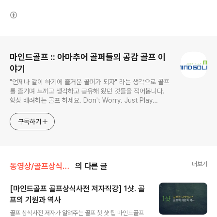
(새창열림)
로그 정보
마인드골프 :: 아마추어 골퍼들의 공감 골프 이
야기
"언제나 같이 하기에 즐거운 골퍼가 되자" 라는 생각으로 골프
를 즐기며 느끼고 생각하고 공유해 왔던 것들을 적어봅니다.
항상 배려하는 골프 하세요. Don't Worry. Just Play
MindGolf!! (mentor@mindgolf.net) IT 컨설턴트, 골프 컨
설턴트, 골프 컬럼리스트, 골프 프로페셔널, 골프 이벤젤리스
구독하기
트
더보기
동영상/골프상식사전 저자 직강
의 다른 글
[마인드골프 골프상식사전 저자직강] 1샷. 골
프의 기원과 역사
글 내용
골프 상식사전 저자가 알려주는 골프 첫 샷 팁 마인드골프