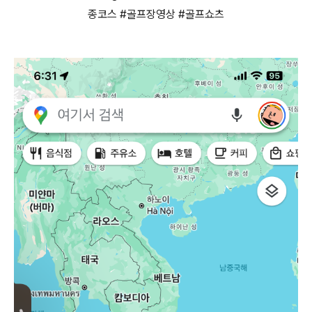
종코스 #골프장영상 #골프쇼츠