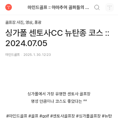
검색하기
마인드골프 :: 아마추어 골퍼들의 공감 골프 이야기
티스토리
골프장 사진, 영상, 풍광
싱가폴 센토사CC 뉴탄종 코스 ::
2024.07.05
마인드골프
2025. 1. 30. 12:23
싱가폴에서 가장 유명한 센토사 골프장
명성 만큼이나 코스도 좋았다는 ^^
#마인드골프 #골프 #golf #센토사골프장 #싱가폴골프장 #뉴탄