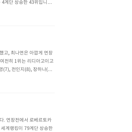
 4계단 상승한 43위입니다.
s/stat.02671.html 항상
을 했고, 최나연은 아깝게 연장
 여전히 1위는 리디아고이고
7), 전인지(8), 장하나(9)
했습니다. 연장전에서 로베르토카
 세계랭킹이 79계단 상승한