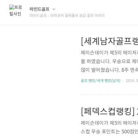
마인드골프
마인드골프 :: 아마추어 골퍼들의 공감 골프 이야기
[세계남자골프랭킹
제이슨데이가 제5의 메이저라 불리
을 하였습니다. 우승으로 제
많이 벌어졌습니다. 8주 연
(25
골프 랭킹/세계 랭킹(남자)
2016. 5
[페덱스컵랭킹] 
제이슨데이가 제5의 메이저라 불리
스컵 우승 포인트는 500점인데