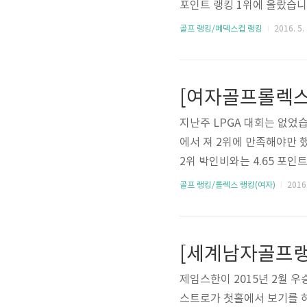
포인트 랭킹 1위에 올랐습니
[골프상식] #41. 페덱스컵 (Fe
골프 랭킹/페덱스컵 랭킹
2016. 5. 
배려하는 골프 하세요. Don't Wo
[여자골프롤렉스랭
지난주 LPGA 대회는 없었습니
에서 져 2위에 만족해야만 
2위 박인비와는 4.65 포인트
5명입니다.* 출처 : http://ww
골프 랭킹/롤렉스 랭킹(여자)
2016.
[세계남자골프랭킹
제임스한이 2015년 2월 우승
스트로가 첫홀에서 보기를 하