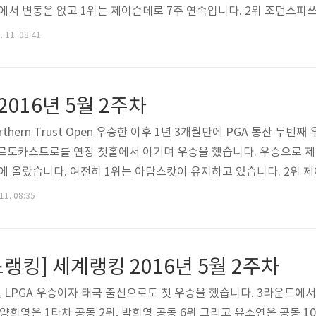
권에서 변동은 없고 1위는 제이슨데로 7주 연속입니다. 2위 조던스피쓰
안병훈(24
. 11. 08:41
2016년 5월 2주차
hern Trust Open 우승한 이후 1년 3개월만에 PGA 통산 두번째 우승
로베르토카스트로를 연장 첫홀에서 이기며 우승을 했습니다. 우승으로
위에 올랐습니다. 여전히 1위는 아담스캇이 유지하고 있습니다. 2위 제
 47위입니다. [골프상식] #41. 페덱스컵 (FedEx Cup) 대회 운영 방
11. 08:35
tat.02671.html 항상 배려하는 골프 하세요. Don't Worry. Just Play
킹] 세계랭킹 2016년 5월 2주차
LPGA 우승이자 태국 출신으로도 첫 우승을 했습니다. 3라운드에서 
양희영은 1타차 공동 2위, 박희영 공동 6위 그리고 유소연은 공동 1