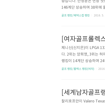
승입니다. 안병훈은 연장 
146계단 상승하며 38위에
입니다. 최경주는 3계단 하락한 
골프 랭킹/페덱스컵 랭킹
2016. 5. 
gatour.com/stats/stat
[여자골프롤렉스랭
제니신(신지은)이 LPGA 1
다. 2위는 양희영, 3위는 
랭킹이 14계단 상승하며 24
트 차이입니다. 10위권 내
골프 랭킹/롤렉스 랭킹(여자)
2016.
을 하며 각각 8위, 9위입니다.
6명입니다.* 출처 : http://ww
[세계남자골프랭킹
찰리호프만이 Valero Tex