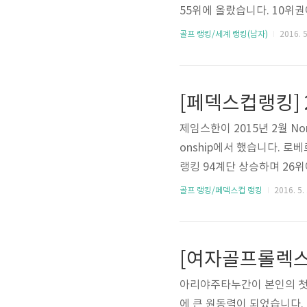
55위에 올랐습니다. 10위
니다. 한국 선수들의 순위는 
골프 랭킹/세계 랭킹(남자)
2016. 5
[페덱스컵랭킹] 
제임스한이 2015년 2월 Nort
onship에서 했습니다. 
랭킹 94계단 상승하며 26
이입니다. 최경주는 5계단 하락한
골프 랭킹/페덱스컵 랭킹
2016. 5. 
w.pgatour.com/stats/s
[여자골프롤렉스랭
아리야주타누간이 본인의 첫 
에 큰 원동력이 되었습니다. 