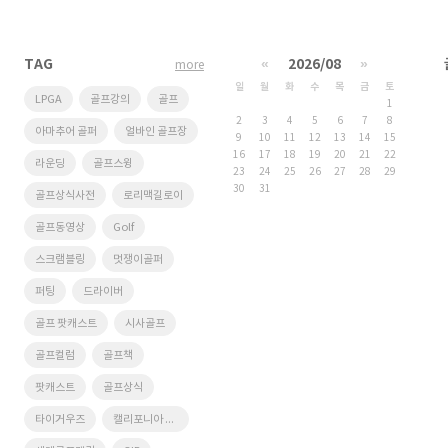
TAG
«
2026/08
»
more
일
월
화
수
목
금
토
LPGA
골프강의
골프
1
2
3
4
5
6
7
8
아마추어 골퍼
얼바인 골프장
9
10
11
12
13
14
15
16
17
18
19
20
21
22
라운딩
골프스윙
23
24
25
26
27
28
29
30
31
골프상식사전
로리맥길로이
골프동영상
Golf
스크램블링
멋쟁이골퍼
퍼팅
드라이버
골프 팟캐스트
시사골프
골프컬럼
골프책
팟캐스트
골프상식
타이거우즈
캘리포니아 골프장