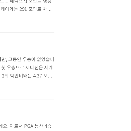
어드는 페덱스컵 포인트 랭킹
데이와는 291 포인트 차이
* 출처 : http://www.p
ndGolf!
녀지만, 그동안 우승이 없었습니
번 첫 우승으로 제니신은 세계
2위 박인비와는 4.37 포인
 양희영과 장하나가 자리바꿈
), 장하나(9), 유소연(10)
네요. 이로서 PGA 통산 4승