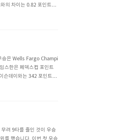
와의 차이는 0.82 포인트입
은 Wells Fargo Champi
 제임스한은 페덱스컵 포인트
이슨데이와는 342 포인트 차
식* 출처 : http://ww
 MindGolf!
무려 9타를 줄인 것이 우승
0위를 했습니다. 이번 첫 우승