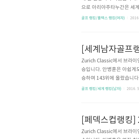
으로 아리야주타누간은 세계랭
계단 상승했고, 샹샹펑이 유
골프 랭킹/롤렉스 랭킹(여자)
2016.
2위 박인비와는 4.38 포인트
5명입니다.* 출처 : http://ww
[세계남자골프랭킹
Zurich Classic에서
승입니다. 안병훈은 아쉽게도
승하며 143위에 올랐습니다.
단 상승한 세계랭킹 24위에
골프 랭킹/세계 랭킹(남자)
2016. 5
차이는 0.79 포인트입니다.
[페덱스컵랭킹] 
Zurich Classic에서