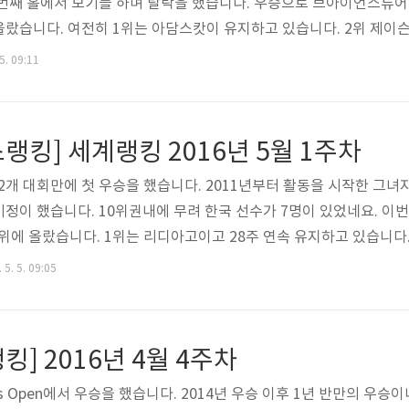
첫번째 홀에서 보기를 하며 탈락을 했습니다. 우승으로 브아이언스튜
 올랐습니다. 여전히 1위는 아담스캇이 유지하고 있습니다. 2위 제이슨
42위입니다. [골프상식] #41. 페덱스컵 (FedEx Cup) 대회 운영 방식
5. 09:11
.02671.html 항상 배려하는 골프 하세요. Don't Worry. Just Play Mi
킹] 세계랭킹 2016년 5월 1주차
32개 대회만에 첫 우승을 했습니다. 2011년부터 활동을 시작한 그
허미정이 했습니다. 10위권내에 무려 한국 선수가 7명이 있었네요. 이
위에 올랐습니다. 1위는 리디아고이고 28주 연속 유지하고 있습니다. 
에서는 김세영과 박인비가 자리바꿈을 하며 6위, 7위를 하고 있구요.
 5. 5. 09:05
 10위내에서의 한국 선수는 박인비(2), 김세영(6), 전인지(7), 양희영(8
w.rolexrankin..
] 2016년 4월 4주차
as Open에서 우승을 했습니다. 2014년 우승 이후 1년 반만의 우승이