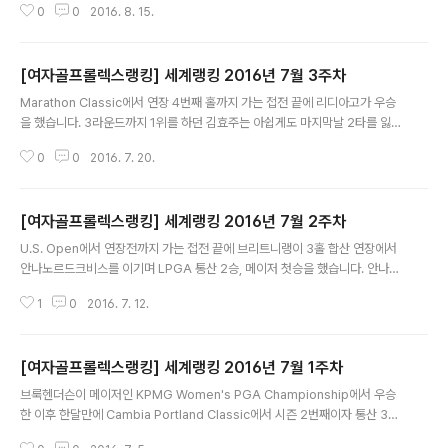
0
0
2016. 8. 15.
아고가 43주 연속 1위를 유지하고 있습니다. 2위 아리야주타누간과는 6.68 포
인트 차이입니다. 10위 내에서의 한국 선수는 박인비(5), 김세영(6), 전인지(8),
양희영(9), 장하나(10) 5명입니다.* 출처 : http://www.rolexrankings.co
[여자골프롤렉스랭킹] 세계랭킹 2016년 7월 3주차
m/en/rankings/ 항상 배려하는 골프 하세요.Don't Worry. Just Play Min
글 내용
dGolf!
Marathon Classic에서 연장 4번째 홀까지 가는 접전 끝에 리디아고가 우승
을 했습니다. 3라운드까지 1위를 하던 김효주는 아쉽게도 마지막날 2타를 잃으
며 4위에 만족해야 했습니다. 이미림과 아리야주타누간은 리디아고와 같이 연
0
0
2016. 7. 20.
장전에 들어가서 좋은 기회가 있었으나, 우승과는 인연이 없었습니다. 리디아고
는 이번 우승으로 시즌 4번째 그리고 통산 14번째 우승을 하였습니다. 39주 연
속 세계랭킹 1위를 유지하고 있습니다. 2위 브룩핸더슨과는 7.10 포인트 차이
[여자골프롤렉스랭킹] 세계랭킹 2016년 7월 2주차
입니다. 1위가 15.47이니 2배 이상의 차이입니다. 10위권내에서는 아리야주
글 내용
타누간과 스테이시루이스가 한계단씩 올라 각각 6위, 8위에 올랐습니다. 10위
U.S. Open에서 연장전까지 가는 접전 끝에 브리트니랭이 3홀 합산 연장에서
내에서의 한국 선수는 박인비(3), 김세영(5), 양희영(7), 전인지(9), 장하나(..
안나노르드크비스를 이기며 LPGA 통산 2승, 메이저 첫승을 했습니다. 안나노
르드크비스트는 연장 2번째 홀인 17번홀에서 벙커에서 세컨샷을 시도 하던 중
1
0
2016. 7. 12.
클럽이 살짝 모래에 닿으면서 2벌타를 받아 아쉽게 우승을 내 줘야 했습니다.
박성현은 마지막홀을 남기고 선두권과 1타차였고, 충분히 버디를 할 수 있을 파
5 홀에서 그린을 직접 공략한 세컨샷이 왼쪽으로 당겨지면서 워터해저드에 들
[여자골프롤렉스랭킹] 세계랭킹 2016년 7월 1주차
어가며 우승의 기회를 놓쳤습니다. 하지만, 기량면에서 충분히 가능성을 본 대
글 내용
회로 보입니다. 우승으로 브리트니랭은 세계랭킹이 20계단 상승한 20위에 올
브룩헨더슨이 메이저인 KPMG Women's PGA Championship에서 우승
랐습니다. 아쉽게 준우승을 한 안나노르드크비스트도 4계단 상승하며 11위에
한 이후 한달만에 Cambia Portland Classic에서 시즌 2번째이자 통산 3승
올랐습니다. 대회 공동 3..
째를 했습니다. 이 대회는 그녀의 LPGA 첫 승이었던 지난 해 우승에 이어 2년