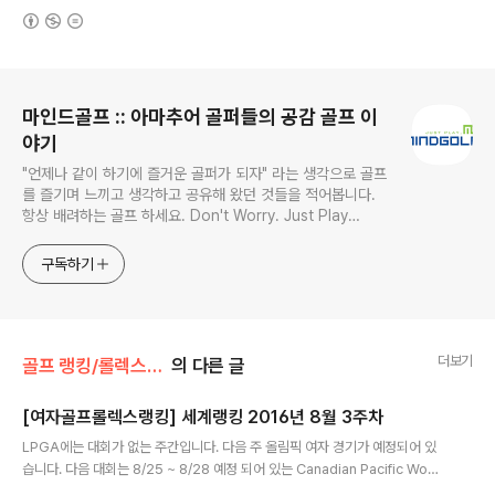
(새창열림)
로그 정보
마인드골프 :: 아마추어 골퍼들의 공감 골프 이
야기
"언제나 같이 하기에 즐거운 골퍼가 되자" 라는 생각으로 골프
를 즐기며 느끼고 생각하고 공유해 왔던 것들을 적어봅니다.
항상 배려하는 골프 하세요. Don't Worry. Just Play
MindGolf!! (mentor@mindgolf.net) IT 컨설턴트, 골프 컨
설턴트, 골프 컬럼리스트, 골프 프로페셔널, 골프 이벤젤리스
구독하기
트
더보기
골프 랭킹/롤렉스 랭킹(여자)
의 다른 글
[여자골프롤렉스랭킹] 세계랭킹 2016년 8월 3주차
글 내용
LPGA에는 대회가 없는 주간입니다. 다음 주 올림픽 여자 경기가 예정되어 있
습니다. 다음 대회는 8/25 ~ 8/28 예정 되어 있는 Canadian Pacific Wom
en's Open입니다. 세계랭킹 10위권 내에서는 변동이 없는 상태이구요. 리디