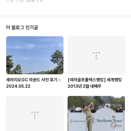
0
0
2016. 7. 5.
연속 우승을 했습니다. 세계랭킹 1위 리디아고는 대회 출전하지 않았습니다. 대
회 우승으로 브룩헨더슨은 세계랭킹에서 리디아고와 5.04(지난주 6.38) 차이
로 격차를 다소 줄였습니다. 그래도 여전히 큰 차이입니다. 현재의 상승세라면
조금 더 줄일 수 있을 것이라 생각이 됩니다. 10위권내에서는 스테이시루이스
와 양희영이 자리 바꿈을 하며 각각 8, 9위에 랭크 되었습니다. 10위 내에서의
이 블로그 인기글
한국 선수는 박인비(3), 김세영(5), 전인지(6), 양희영(9)..
세라지오GC 라운드 사진 후기 ::
[여자골프롤렉스랭킹] 세계랭킹
2024.05.22
2013년 2월 네째주