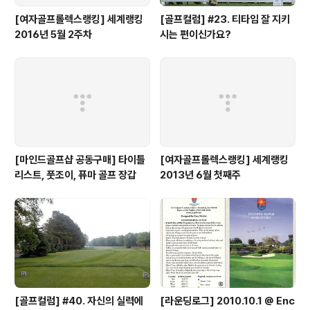
[여자골프롤렉스랭킹] 세계랭킹
[골프컬럼] #23. 티타임 잘 지키
2016년 5월 2주차
시는 편이신가요?
[마인드골프샵 공동구매] 타이틀
[여자골프롤렉스랭킹] 세계랭킹
리스트, 풋조이, 퓨마 골프 장갑
2013년 6월 첫째주
[골프컬럼] #40. 자신의 실력에
[라운딩로그] 2010.10.1 @ Enc