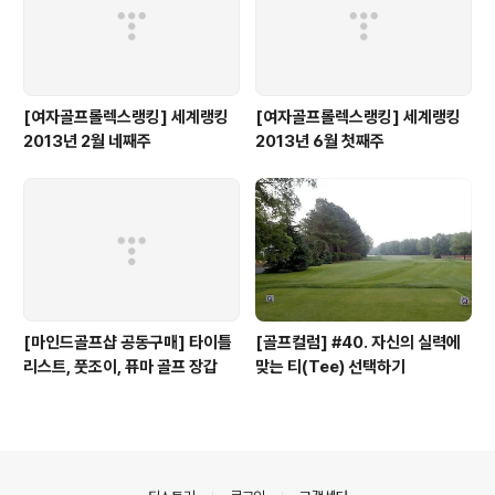
[여자골프롤렉스랭킹] 세계랭킹
[여자골프롤렉스랭킹] 세계랭킹
2013년 2월 네째주
2013년 6월 첫째주
[마인드골프샵 공동구매] 타이틀
[골프컬럼] #40. 자신의 실력에
리스트, 풋조이, 퓨마 골프 장갑
맞는 티(Tee) 선택하기
의안내