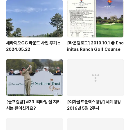
+3, +7로 79타 / 2nd 전반 -1, 후반 +3, +2로 72타1st
버디 3, 파 7, 보기 6, 더블보기 2 / 2nd 버디 2, 파 13, 보
기 2, 더블..
세라지오GC 라운드 사진 후기 ::
[라운딩로그] 2010.10.1 @ Enc
2024.05.22
initas Ranch Golf Course
[골프컬럼] #23. 티타임 잘 지키
[여자골프롤렉스랭킹] 세계랭킹
시는 편이신가요?
2016년 5월 2주차