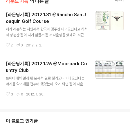
라운드 기록
의 다른 글
[라운딩기록] 2012.1.31 @Rancho San J
oaquin Golf Course
글 내용
제가 레슨하는 지인께서 한국에 몇주간 다녀오신다고 하셔
서 당분간 같이 치기 힘들거 같아 라운딩을 했네요. 최근 그
분은 골프가 잘 맞기도 하고 기량도 많이 좋아져서 그런지
2
0
2012. 2. 2.
골프 치는게 너무 재밌다고 합니다. 그래서인지 라운딩에
서 라베(라이프 베스트)를 기록하기까지 했네요. 가르치는
보람도 느끼고 좋네요.골프장 소개 및 사진 : 클릭!!사용 Te
[라운딩기록] 2012.1.26 @Moorpark Co
e : Middle 6158 야드파 72 : 전반 +1, 후반 +4, +5로
77타버디 1, 파 11, 보기 6 기록페어웨이 적중 : 4 / 14그린
untry Club
글 내용
적중 : 10 / 18퍼팅 수 : 33스크램블링 : 41번홀 드라이버
트위터에서 알게 된 분께서 일로 캘리포니아에 오신다는
가 좋지 않아서 왼쪽으로 훅이 났는데, GIR은 별 문제 없이
얘기를 약 6개월 전부터 했었는데. 오게 되면 같이 라운딩
했는데 첫번째 퍼팅이 많이 길었지만 펏을 잘 마무리 해서
을 했으면 좋겠다고 얘기를 한 것이 이렇게 36홀 라운딩으
파로 잘 시작4번홀에서 내리막이..
3
0
2012. 1. 30.
로 하게 되었네요. 그 분께서는 지금까지 가장 많이 친 라운
딩이 하루에 27홀이었는데, 이번 라운딩으로 36홀로 되었
네요. SNS으로 알게 된 분과 직접 만나 라운딩도 하고 즐
거운 시간을 보냈으니 너무 행복한 하루였습니다.골프장
소개 및 사진 : 아직 준비 안됨사용 Tee : 1st Blue 6535
이 블로그 인기글
야드 / 2nd Blue 6473 야드파 72 : 1st 전반 +4, 후반