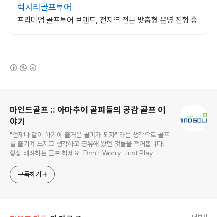
럭셔리골프투어
프리미엄 골프투어 브랜드, 전지역 전문 맞춤형 운영 진행 중
(새창열림)
로그 정보
마인드골프 :: 아마추어 골퍼들의 공감 골프 이
야기
"언제나 같이 하기에 즐거운 골퍼가 되자" 라는 생각으로 골프
를 즐기며 느끼고 생각하고 공유해 왔던 것들을 적어봅니다.
항상 배려하는 골프 하세요. Don't Worry. Just Play
MindGolf!! (mentor@mindgolf.net) IT 컨설턴트, 골프 컨
설턴트, 골프 컬럼리스트, 골프 프로페셔널, 골프 이벤젤리스
구독하기
트
더보기