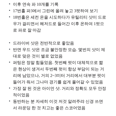
이후 연속 파 10개를 기록
17번홀 파3에서 그린에 올려 놓고 3펏하여 보기
18번홀은 세컨 온을 시도하다가 유틸리티 샷이 드로
우가 걸리면서 헤저드로 들어간 이후 온하여 1펏으
로 파로 잘 마감
드라이버 샷은 전반적으로 좋았음
반면 우드 샷은 조금 불안정한 모습. 몇번의 샷이 제
대로 맞은 것이 별로 없었음
퍼팅은 정말 힘들었음. 첫번째 펏이 대체적으로 짧
은 현상이 생겨서 두번째 펏이 항상 부담이 되는 거
리에 남았으나, 거의 2~3미터 거리에서 대부분 펏이
들어가 줘서 그나마 경기를 쉽게 풀어갈 수 있었음
가장 잘 된 것은 아이언 샷. 거리와 정확도 모두 안정
적이었음
동반하는 분 자세히 이것 저것 알려주랴 신경 쓰면
서 라운딩 한 것 치고는 좋은 스코어였음